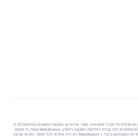
ראל
Dis שלנו לקבלת עדכוני מחירים
ייה!
ינוך ואינפורמציה בלבד, ואין לראות בו ייעוץ פיננסי, השקעות, משפטי או מקצועי מכל סוג אחר. WebShalom אינו תומך, ממליץ או מבטיח כל חברה ספציפית, מוצר, שירות או השקעה המוצגים בפלטפורמה זו.
השקעה בטכנולוגיות בלוקצ'יין ו-Web3 כרוכה בסיכונים משמעותיים, כולל אפשרות של אובדן הון. המשתמשים מתבקשים לבצע בדיקות נאותות ולהתייעץ עם יועצים פיננסיים מוסמכים לפני קבלת החלטות השקעה כלשהן. WebShalom עושה כל מאמץ
לספק מידע מדויק ועדכני, אך אין אנו מעניקים כל אחריות או מציגים כל מצג בנוגע לדיוק, שלמות או מהימנות התוכן. השימוש במידע שמסופק על ידי WebShalom הוא על אחריות המשתמש בלבד, ו-WebShalom לא יהיה אחראי לכל הפסד, נזק או תביעה