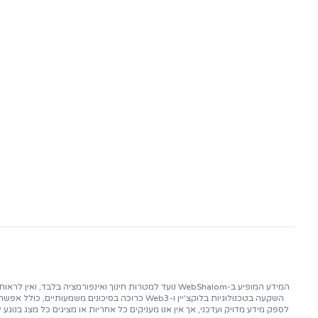
הצטר
יומיי