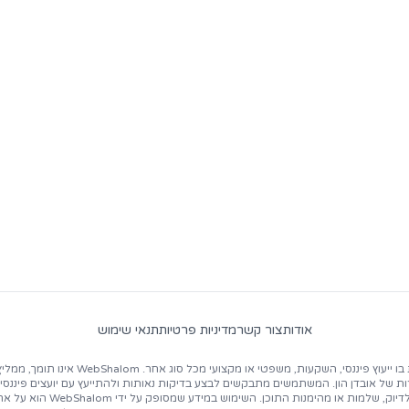
ף לקהילת
ווב3
המובילה ביש
עקבו אחרינו ברשתות החברתיות והצטרפו ל-cord
ם, חדשות קריפטו חמות, הזדמנויות עבודה ותובנות על התעש
אודות
צור קשר
מדיניות פרטיות
תנאי שימוש
המידע המופיע ב-WebShalom נועד למטרות ח