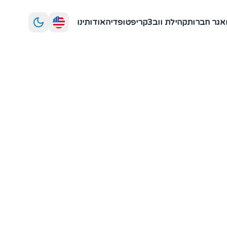
אגר חברות
קהילת ווב3
קריפטופדיה
אודותינו
 במחיר, בלי לגרום
תתפים הפעילים בשוק.
נימום החלקה במחיר,
, שמפעילים חוזים חכמים הקובעים מחירים לפי