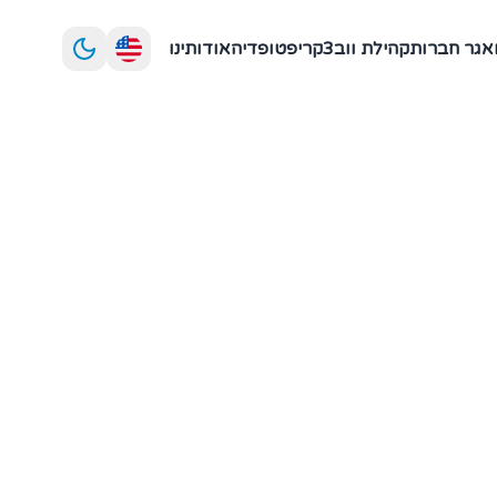
אגר חברות
קהילת ווב3
קריפטופדיה
אודותינו