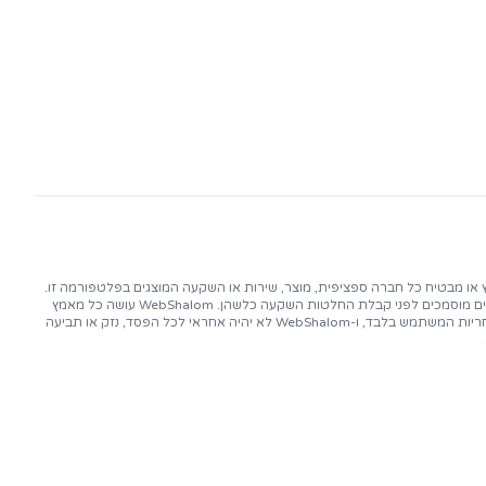
ינוך ואינפורמציה בלבד, ואין לראות בו ייעוץ פיננסי, השקעות, משפטי או מקצועי מכל סוג אחר. WebShalom אינו תומך, ממליץ או מבטיח כל חברה ספציפית, מוצר, שירות או השקעה המוצגים בפלטפורמה זו.
השקעה בטכנולוגיות בלוקצ'יין ו-Web3 כרוכה בסיכונים משמעותיים, כולל אפשרות של אובדן הון. המשתמשים מתבקשים לבצע בדיקות נאותות ולהתייעץ עם יועצים פיננסיים מוסמכים לפני קבלת החלטות השקעה כלשהן. WebShalom עושה כל מאמץ
לספק מידע מדויק ועדכני, אך אין אנו מעניקים כל אחריות או מציגים כל מצג בנוגע לדיוק, שלמות או מהימנות התוכן. השימוש במידע שמסופק על ידי WebShalom הוא על אחריות המשתמש בלבד, ו-WebShalom לא יהיה אחראי לכל הפסד, נזק או תביעה