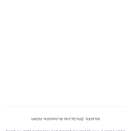
הצטרף לקהילת
ווב3
המובילה
בישראל
עקבו אחרינו ברשתות החברתיות והצטרפו ל-
Discord שלנו לקבלת עדכוני מחירים יומיים, חדשות
קריפטו חמות, הזדמנויות עבודה ותובנות על
התעשייה!
אודות
צור קשר
מדיניות פרטיות
תנאי שימוש