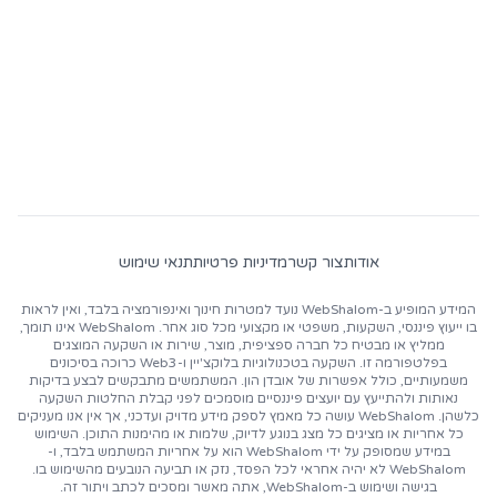
התעשייה!
אודות
צור קשר
מדיניות פרטיות
תנאי שימוש
המידע המופיע ב-WebShalom נועד למטרות חינוך ואינפורמציה בלבד, ואין לראות
בו ייעוץ פיננסי, השקעות, משפטי או מקצועי מכל סוג אחר. WebShalom אינו תומך,
ממליץ או מבטיח כל חברה ספציפית, מוצר, שירות או השקעה המוצגים
בפלטפורמה זו. השקעה בטכנולוגיות בלוקצ'יין ו-Web3 כרוכה בסיכונים
משמעותיים, כולל אפשרות של אובדן הון. המשתמשים מתבקשים לבצע בדיקות
נאותות ולהתייעץ עם יועצים פיננסיים מוסמכים לפני קבלת החלטות השקעה
כלשהן. WebShalom עושה כל מאמץ לספק מידע מדויק ועדכני, אך אין אנו מעניקים
כל אחריות או מציגים כל מצג בנוגע לדיוק, שלמות או מהימנות התוכן. השימוש
במידע שמסופק על ידי WebShalom הוא על אחריות המשתמש בלבד, ו-
WebShalom לא יהיה אחראי לכל הפסד, נזק או תביעה הנובעים מהשימוש בו.
בגישה ושימוש ב-WebShalom, אתה מאשר ומסכים לכתב ויתור זה.