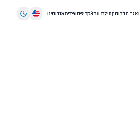
אגר חברות
קהילת ווב3
קריפטופדיה
אודותינו